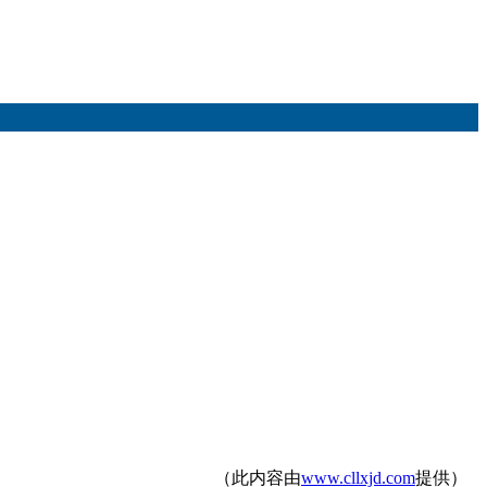
（此内容由
www.cllxjd.com
提供）